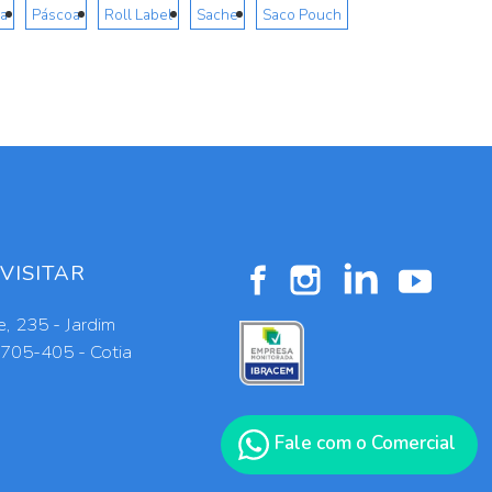
a
Páscoa
Roll Label
Sache
Saco Pouch
VISITAR
, 235 - Jardim
6705-405 - Cotia
Fale com o Comercial