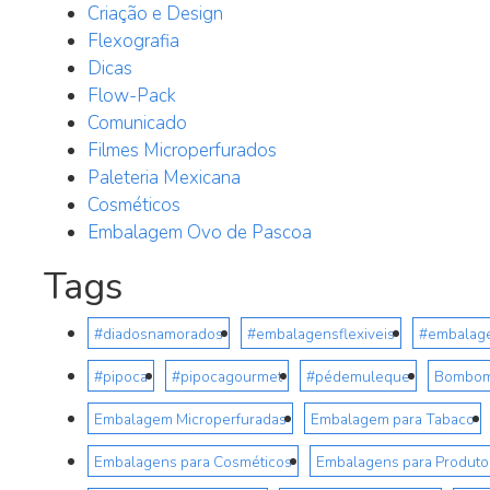
Criação e Design
Flexografia
Dicas
Flow-Pack
Comunicado
Filmes Microperfurados
Paleteria Mexicana
Cosméticos
Embalagem Ovo de Pascoa
Tags
#diadosnamorados
#embalagensflexiveis
#embalag
#pipoca
#pipocagourmet
#pédemuleque
Bombo
Embalagem Microperfuradas
Embalagem para Tabaco
Embalagens para Cosméticos
Embalagens para Produto