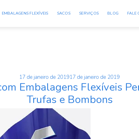
EMBALAGENS FLEXÍVEIS
SACOS
SERVIÇOS
BLOG
FALE
 Ovo de Pascoa
Publicado
17 de janeiro de 2019
17 de janeiro de 2019
com Embalagens Flexíveis Per
em
Trufas e Bombons