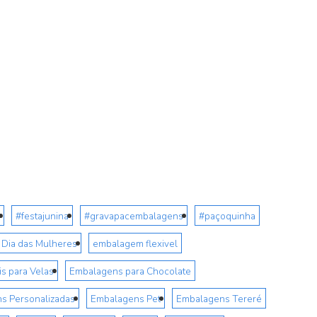
#festajunina
#gravapacembalagens
#paçoquinha
Dia das Mulheres
embalagem flexivel
s para Velas
Embalagens para Chocolate
s Personalizadas
Embalagens Pet
Embalagens Tereré