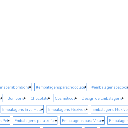
ensparabombons
#embalagensparachocolate
#embalagenspaçoca
m
Bombons
Chocolate
Cosméticos
Design de Embalagens
Embalagens Erva Mate
Embalagens Flexíveis
Embalagens Flexívei
s Pet
Embalagens para trufas
Embalagens para Velas
Embalagen