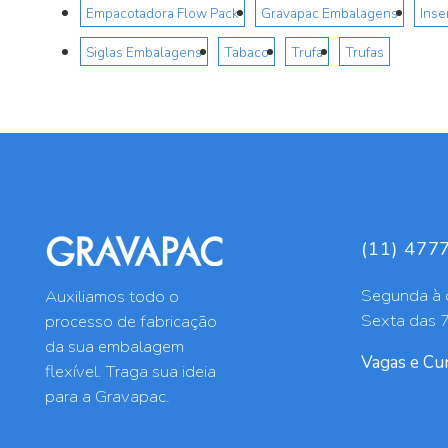
Empacotadora Flow Pack
Gravapac Embalagens
Ins
Siglas Embalagens
Tabaco
Trufa
Trufas
(11) 477
Segunda à 
Auxiliamos todo o
Sexta das 
processo de fabricação
da sua embalagem
Vagas e Cur
flexível. Traga sua ideia
para a Gravapac.