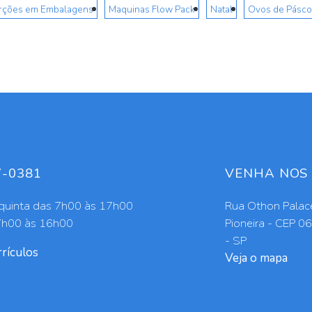
erções em Embalagens
Maquinas Flow Pack
Natal
Ovos de Pásco
7-0381
VENHA NOS 
quinta das 7h00 às 17h00
Rua Othon Palace
7h00 às 16h00
Pioneira - CEP 0
- SP
rículos
Veja o mapa