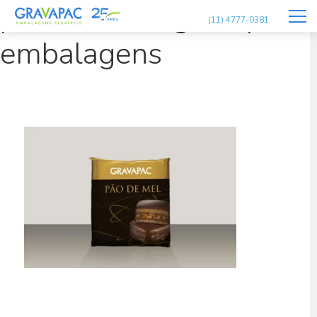
pao-de-mel-gravapac-
(11) 4777-0381
embalagens