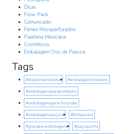
Dicas
Flow-Pack
Comunicado
Filmes Microperfurados
Paleteria Mexicana
Cosméticos
Embalagem Ovo de Pascoa
Tags
#diadosnamorados
#embalagensflexiveis
#embalagensparabombons
#embalagensparachocolate
#embalagenspaçoca
#festajunina
#gravapacembalagens
#paçoquinha