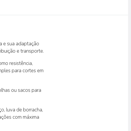
za e sua adaptação
buição e transporte.
mo resistência,
mples para cortes em
olhas ou sacos para
o, luva de borracha,
icações com máxima