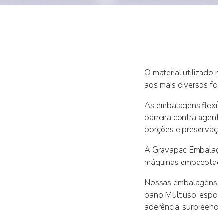
O material utilizad
aos mais diversos f
As embalagens flexí
barreira contra age
porções e preservaç
A Gravapac Embalage
máquinas empacota
Nossas embalagens s
pano Multiuso, espo
aderência, surpreend