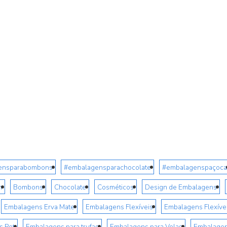
ensparabombons
#embalagensparachocolate
#embalagenspaçoca
m
Bombons
Chocolate
Cosméticos
Design de Embalagens
Embalagens Erva Mate
Embalagens Flexíveis
Embalagens Flexívei
s Pet
Embalagens para trufas
Embalagens para Velas
Embalagen