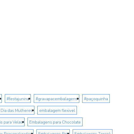
#festajunina
#gravapacembalagens
#paçoquinha
Dia das Mulheres
embalagem flexivel
s para Velas
Embalagens para Chocolate
s Personalizadas
Embalagens Pet
Embalagens Tereré