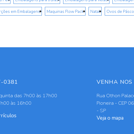
erções em Embalagens
Maquinas Flow Pack
Natal
Ovos de Pásco
7-0381
VENHA NOS 
quinta das 7h00 às 17h00
Rua Othon Palace
7h00 às 16h00
Pioneira - CEP 0
- SP
rículos
Veja o mapa