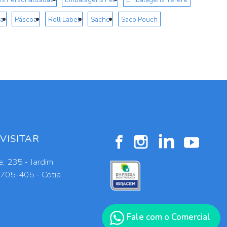
a
Páscoa
Roll Label
Sache
Saco Pouch
VISITAR
, 235 - Jardim
6705-405 - Cotia
Fale com o Comercial