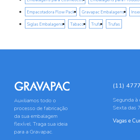
Empacotadora Flow Pack
Gravapac Embalagens
Ins
Siglas Embalagens
Tabaco
Trufa
Trufas
(11) 477
Segunda à 
Auxiliamos todo o
Sexta das 
processo de fabricação
da sua embalagem
Vagas e Cur
flexível. Traga sua ideia
para a Gravapac.