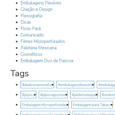
Embalagens Flexíveis
Criação e Design
Flexografia
Dicas
Flow-Pack
Comunicado
Filmes Microperfurados
Paleteria Mexicana
Cosméticos
Embalagem Ovo de Pascoa
Tags
#diadosnamorados
#embalagensflexiveis
#embalag
#pipoca
#pipocagourmet
#pédemuleque
Bombo
Embalagem Microperfuradas
Embalagem para Tabaco
Embalagens para Cosméticos
Embalagens para Produto