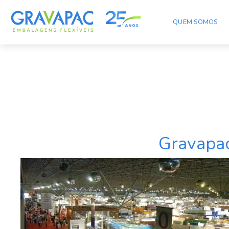
QUEM SOMOS
Categoria:
Fispal
Gravapac