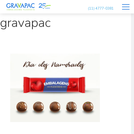
dia-dos-namorados-
(11) 4777-0381
gravapac