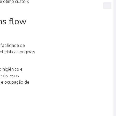
e ótimo custo x
ns flow
facilidade de
erísticas originais
, higiênico e
e diversos
 e ocupação de