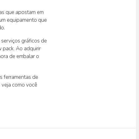
sas que apostam em
e um equipamento que
do.
serviços gráficos de
pack. Ao adquirir
hora de embalar o
as ferramentas de
e veja como você