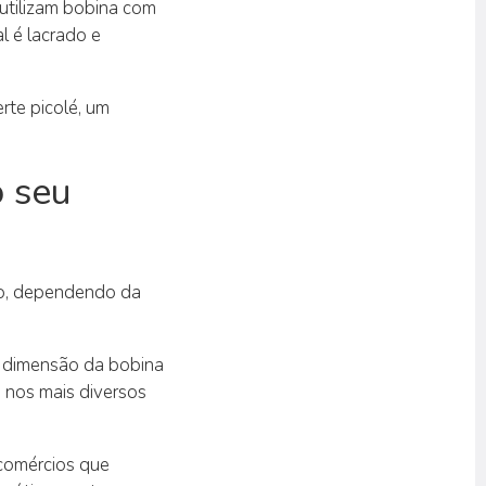
utilizam bobina com
l é lacrado e
te picolé, um
o seu
to, dependendo da
a dimensão da bobina
s nos mais diversos
comércios que