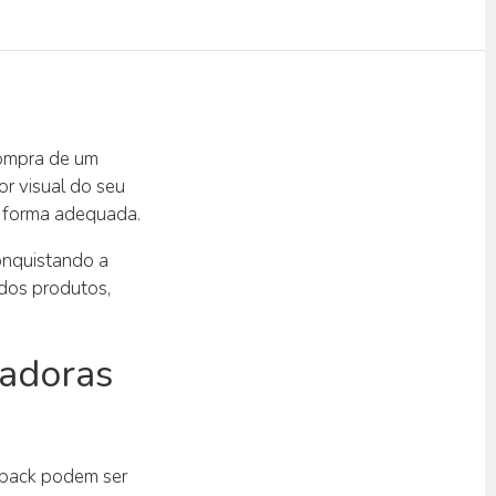
compra de um
r visual do seu
e forma adequada.
onquistando a
dos produtos,
adoras
 pack podem ser