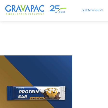
gravapac-barrinha-cer
QUEM SOMOS