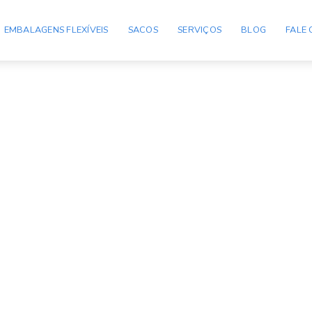
eais-mockup-v1-v4
EMBALAGENS FLEXÍVEIS
SACOS
SERVIÇOS
BLOG
FALE