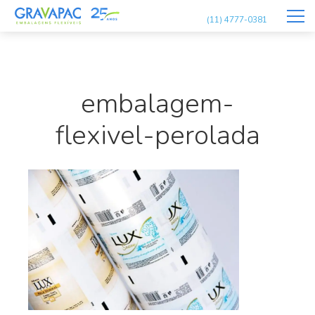
(11) 4777-0381
embalagem-
flexivel-perolada