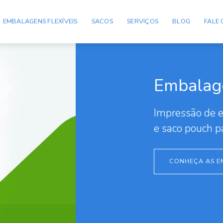
EMBALAGENS FLEXÍVEIS
SACOS
SERVIÇOS
BLOG
FALE
Embalage
Impressão de e
e saco pouch 
CONHEÇA AS E