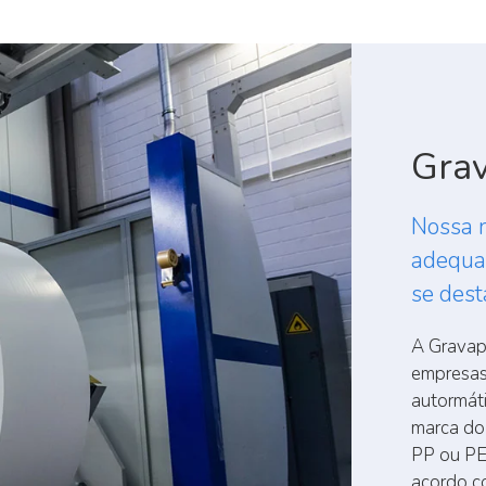
Grav
Nossa 
adequa
se dest
A Gravapa
empresas
autormáti
marca do 
PP ou PE
acordo c